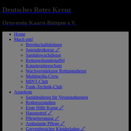
Deutsches Rotes Kreuz
Ortsverein Kaarst-Büttgen e.V.
Home
Mach mit!
Bereitschaftsleitung
Jugendrotkreuz 🔗
Sanitätswachdienst
Rettungshundestaffel
Katastrophenschutz
Wachverstärkung Rettungsdienst
Multimedia-Crew
MINT-Club
Funk-Technik-Club
Angebote
Sanitätsdienst für Veranstaltungen
Rotkreuzstudios
Erste Hilfe Kurse 🔗
Hausnotruf 🔗
Pflegeberatung 🔗
Ambulante Pflege 🔗
Grevenbroicher Kleiderladen 🔗