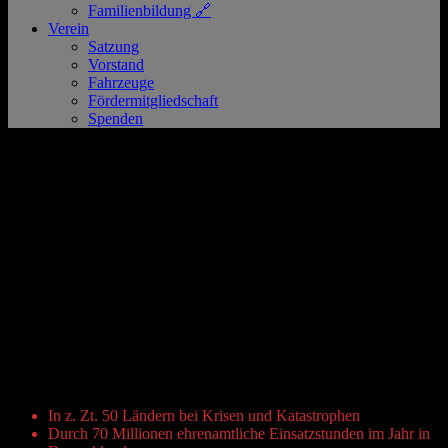
Familienbildung 🔗
Verein
Satzung
Vorstand
Fahrzeuge
Fördermitgliedschaft
Spenden
Fördermitgliedschaft
Menschen helfen, Gesellschaft gestalten.
Das Deutsche Rote Kreuz ist Teil einer
internationalen Bewegung, die Menschen
direkt hilft oder Hilfe vermittelt.
In z. Zt. 50 Ländern bei Krisen und Katastrophen
Durch 70 Millionen ehrenamtliche Einsatzstunden im Jahr in