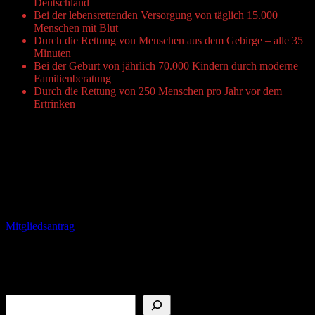
Deutschland
Bei der lebensrettenden Versorgung von täglich 15.000
Menschen mit Blut
Durch die Rettung von Menschen aus dem Gebirge – alle 35
Minuten
Bei der Geburt von jährlich 70.000 Kindern durch moderne
Familienberatung
Durch die Rettung von 250 Menschen pro Jahr vor dem
Ertrinken
Das DRK hilft, wo Menschen sich aus eigenen Kräften nicht helfen
können.
Dazu braucht es ein starkes und lebendiges Deutsches Rotes Kreuz
– und Sie!
So einfach geht es:
Mitgliedsantrag
aufrufen, Mitgliedsbeitrag festsetzen, mit dem Sie
helfen.
(Postleitzahl: 41564 für Ortsverein Kaarst / Kreisverband:
Grevenbroich e.V.)
Suchen