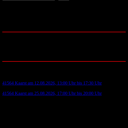
Folge uns auf:
YouTube
Instagram
Facebook
Community:
Blutspende:
41564 Kaarst am 12.08.2026, 13:00 Uhr bis 17:30 Uhr
- H.-Dietrich-Genscher-Str.1 - IKEA Kaarst
41564 Kaarst am 25.08.2026, 17:00 Uhr bis 20:00 Uhr
- Pampusstr. 4 - Kath. Pfarrzentrum Büttgen
Deutsches Rotes Kreuz
Ortsverein Kaarst-Büttgen e.V.
Bruchweg 11 - 41564 Kaarst
Telefon: 02131 / 405 1373-0