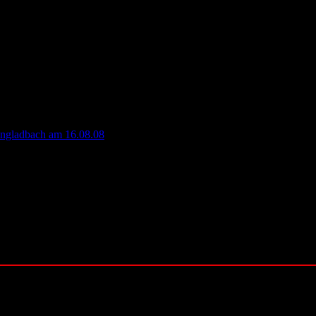
dfeuerwehr
n der FF Kaarst
ngladbach am 16.08.08