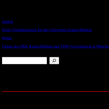
Rundgang der Politiker im Anschluss
Einsatzübungen der Löschzuge Kaarst, Büttgen und der Jugen
Ab 13.00 Uhr Kaffee- und Kuchenverkauf der Feuerwehrfraue
Ende des Feuerwehrtages um 17.00 Uhr
Zurück
Neuer Notfallrucksack für den Ortsvereien Kaarst-Büttgen
Weiter
Übung des DRK Kaarst-Büttgen und THW Grevenbroich in Mönche
Suchen
Folge uns auf:
YouTube
Instagram
Facebook
Community: