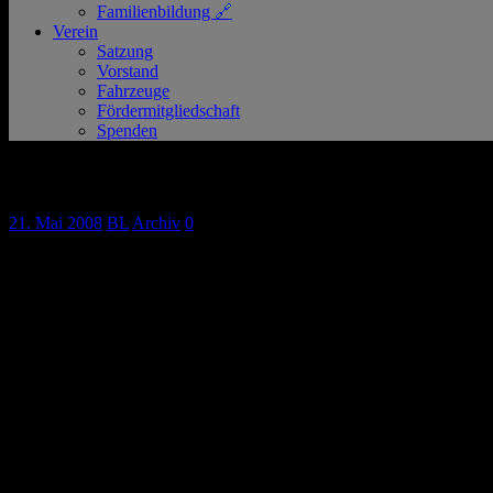
Familienbildung 🔗
Verein
Satzung
Vorstand
Fahrzeuge
Fördermitgliedschaft
Spenden
Besuchen Sie uns beim Feuerwehrtag am 2
21. Mai 2008
BL
Archiv
0
Unser Ortsverein beteiligt sich beim Feuerwehrtag auf dem Schützenpl
zu schauen. Neben zwei Rettungsdienstfahrzeugen präsentieren wir Ih
auch für eine Mitarbeit beim DRK begeistern.
100 JAHRE FREIWILLIGE FEUERWEHR DER STADT KAARST Feuerw
Eröffnungsmoderation durch FM Ralph Lobmeyer
Feuerwehrsonderfahrzeuge-Show, Präsentation der Hilfsorga
Vorbeugung/Prävention der Polizei Rhein-Kreis Neuss – Flug
Herstellervorführungen – z.B. Hydraulische Rettungsgeräte u
Gegen 11.45 Uhr Landung des SAR-Rettungshubschraubers a
12.00 Uhr – Ökumenischer Gottesdienst mit Einweihung der 