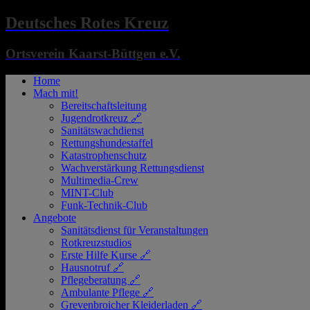
Deutsches Rotes Kreuz
Ortsverein Kaarst-Büttgen e.V.
Home
Mach mit!
Bereitschaftsleitung
Jugendrotkreuz 🔗
Sanitätswachdienst
Rettungshundestaffel
Katastrophenschutz
Wachverstärkung Rettungsdienst
Multimedia-Crew
MINT-Club
Funk-Technik-Club
Angebote
Sanitätsdienst für Veranstaltungen
Rotkreuzstudios
Erste Hilfe Kurse 🔗
Hausnotruf 🔗
Pflegeberatung 🔗
Ambulante Pflege 🔗
Grevenbroicher Kleiderladen 🔗