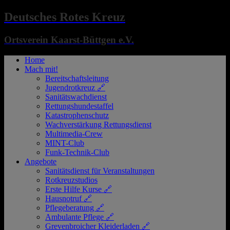
Deutsches Rotes Kreuz
Ortsverein Kaarst-Büttgen e.V.
Home
Mach mit!
Bereitschaftsleitung
Jugendrotkreuz 🔗
Sanitätswachdienst
Rettungshundestaffel
Katastrophenschutz
Wachverstärkung Rettungsdienst
Multimedia-Crew
MINT-Club
Funk-Technik-Club
Angebote
Sanitätsdienst für Veranstaltungen
Rotkreuzstudios
Erste Hilfe Kurse 🔗
Hausnotruf 🔗
Pflegeberatung 🔗
Ambulante Pflege 🔗
Grevenbroicher Kleiderladen 🔗