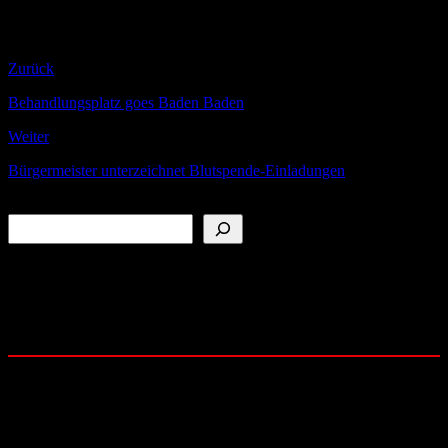
neuen Vorstand und wünscht den Verantwortungsträgern einen
guten und erfolgreichen Start in die neuen Aufgabenfelder.
Zurück
Behandlungsplatz goes Baden Baden
Weiter
Bürgermeister unterzeichnet Blutspende-Einladungen
Suchen
Folge uns auf:
YouTube
Instagram
Facebook
Community: