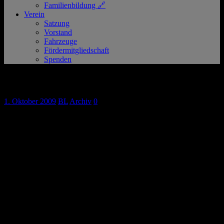
Familienbildung 🔗
Verein
Satzung
Vorstand
Fahrzeuge
Fördermitgliedschaft
Spenden
Viele Neuigkeiten im September
1. Oktober 2009
BL
Archiv
0
Am 29.09.2009 traf sich die Bereitschaft des DRK Kaarst-Büttgen
zur jährlichen Jahreshauptversammlung in der Pampusschule in
Büttgen. Vor der eigentlichen Jahreshauptversammlung durften sich
die Helfer jedoch über die offizielle Übergabe eines neuen
Mannschaftstransportwagens durch die Sparkassenstiftung freuen.
Der Bürgermeister der Stadt Kaarst, Herr Moormann, sowie der
Regionalvertriebsleiter der Sparkasse, Herr Schiefer, übergaben
allen Herlferinnen und Helfern des DRK Kaarst-Büttgen feierlich
den neuen Volkswagen T5. Der Wagen wurde in diesem Jahr als
Ersatz für den alten Mannschaftstransportwagen beschafft, welcher