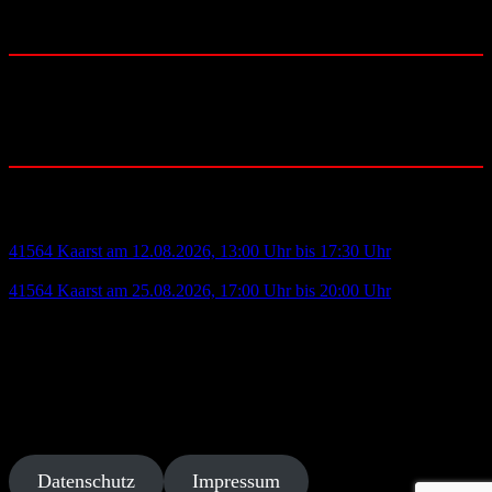
YouTube
Instagram
Facebook
Community:
Blutspende:
41564 Kaarst am 12.08.2026, 13:00 Uhr bis 17:30 Uhr
- H.-Dietrich-Genscher-Str.1 - IKEA Kaarst
41564 Kaarst am 25.08.2026, 17:00 Uhr bis 20:00 Uhr
- Pampusstr. 4 - Kath. Pfarrzentrum Büttgen
Deutsches Rotes Kreuz
Ortsverein Kaarst-Büttgen e.V.
Bruchweg 11 - 41564 Kaarst
Telefon: 02131 / 405 1373-0
Fax: 02131 / 405 1373-9
Datenschutz
Impressum