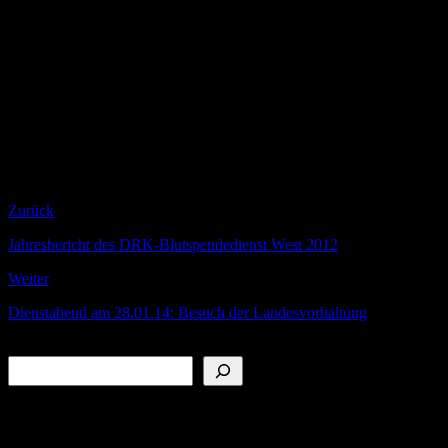
auch nach dem Wahlmaraton und der ein oder anderen
Enttäuschung um Zusammenhalt der Gemeinschaft. Zugleich dankte
er auch denjenigen Helfern, die im vergangenen Jahr alleine über
2.700 Stunden Sanitätsdienst geleistet hatten. Ohne diesen Einsatz
wären viele Events wie Kaarst Total, Schützenfeste, Konzerte oder
Sport- und Reitveranstaltungen nicht durchführbar gewesen. Dabei
seien die Dienste auf immer mehr Schultern verteilt worden. Der
Ortsverein habe in den vergangenen zwei Jahren knapp 20 Helfer
gewinnen können. Dies sei einmalig im Gebiet des gesamten
Kreisverbandes.
Zurück
Jahresbericht des DRK-Blutspendedienst West 2012
Weiter
Dienstabend am 28.01.14: Besuch der Landesvorhaltung
Suchen
Folge uns auf: