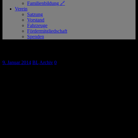
Familienbildung 🔗
Verein
Satzung
Vorstand
Fahrzeuge
Fördermitgliedschaft
Spenden
Rückblick Jahreshauptversammlung
9. Januar 2014
BL
Archiv
0
Dass auch in einem Verein Demokratie herrscht, konnten man im
Rahmen einer unerwartet spannenden Jahreshauptversammlung des
DRK Kaarst-Büttgen am vergangenen Dienstag festellen. Im
Rahmen der Neuwahlen wurden gleich drei Positionen des
Vorstandes neu besetzt. Es handelt sich um die größte Veränderung
der vergangenen Jahre.
In seinem Amt bestätigt wurde zunächst der bisherige erste
Vorsitzende, Jeremias Mameghani. Ohne Gegenkandidat angetreten,
sprach ihm die Versammlung bei nur einer Gegenstimme das
Vertrauen aus.