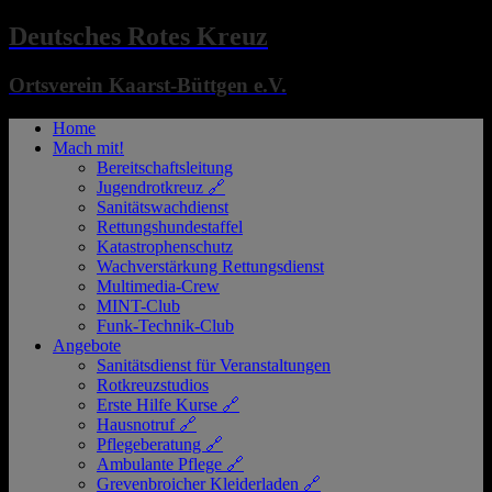
Deutsches Rotes Kreuz
Ortsverein Kaarst-Büttgen e.V.
Home
Mach mit!
Bereitschaftsleitung
Jugendrotkreuz 🔗
Sanitätswachdienst
Rettungshundestaffel
Katastrophenschutz
Wachverstärkung Rettungsdienst
Multimedia-Crew
MINT-Club
Funk-Technik-Club
Angebote
Sanitätsdienst für Veranstaltungen
Rotkreuzstudios
Erste Hilfe Kurse 🔗
Hausnotruf 🔗
Pflegeberatung 🔗
Ambulante Pflege 🔗
Grevenbroicher Kleiderladen 🔗