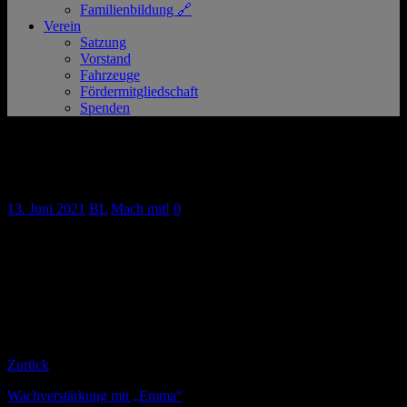
Familienbildung 🔗
Verein
Satzung
Vorstand
Fahrzeuge
Fördermitgliedschaft
Spenden
weiterer Einsatz mit den mobilen
Impfteams
13. Juni 2021
BL
Mach mit!
0
Gestern waren unsere Helfer in Grevenbroich zur Unterstützung des
mobilen Impfteams unterwegs. An mehreren Orten im Rhein-Kreis
Neuss wurden ohne Termin Impfungen mit dem Impfstoff von
Johnson&Johnson durchgeführt.
Zurück
Wachverstärkung mit „Emma“