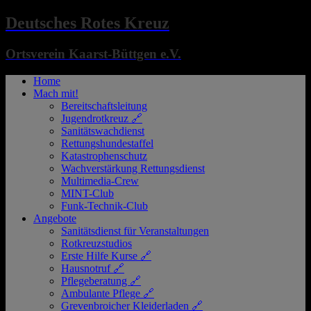
Deutsches Rotes Kreuz
Ortsverein Kaarst-Büttgen e.V.
Home
Mach mit!
Bereitschaftsleitung
Jugendrotkreuz 🔗
Sanitätswachdienst
Rettungshundestaffel
Katastrophenschutz
Wachverstärkung Rettungsdienst
Multimedia-Crew
MINT-Club
Funk-Technik-Club
Angebote
Sanitätsdienst für Veranstaltungen
Rotkreuzstudios
Erste Hilfe Kurse 🔗
Hausnotruf 🔗
Pflegeberatung 🔗
Ambulante Pflege 🔗
Grevenbroicher Kleiderladen 🔗