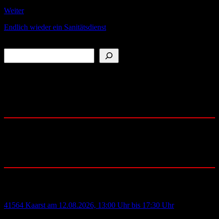
Weiter
Endlich wieder ein Sanitätsdienst
Suchen
Folge uns auf:
YouTube
Instagram
Facebook
Community:
Blutspende:
41564 Kaarst am 12.08.2026, 13:00 Uhr bis 17:30 Uhr
- H.-Dietrich-Genscher-Str.1 - IKEA Kaarst