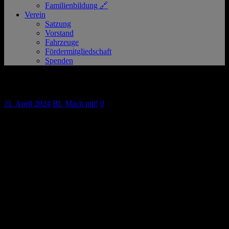
Familienbildung 🔗
Verein
Satzung
Vorstand
Fahrzeuge
Fördermitgliedschaft
Spenden
Gebläseschutzanzüge für Dekon-Einsätze
11. April 2024
BL
Mach mit!
0
Zur Arbeit in einem mit Gefahrstoffen kontaminierten Bereich
bedarf es einer sicheren Schutzausrüstung. Einsatzkräfte müssen den
Umgang mit dieser regelmäßig üben. Auch wenn CBRN-
Gefahrenlagen ein sehr ernstes Thema sind, so kam bei der gestrigen
Übung auf dem Büttger P+R Parkplatz zwischenzeitlich auch das
Gefühl eines Science-Fiction Abenteuers auf.
Unser Ortsverein beteiligt sich mit seinen Rettungskräften am
Dekon-V Konzept des Rhein-Kreis Neuss und machte sich mit den
Gebläseschutzanzügen des Kreises vertraut. Die Schutzanzüge