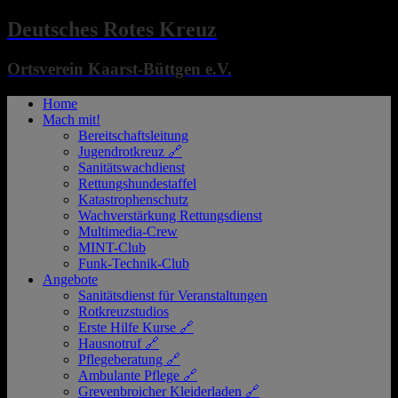
Deutsches Rotes Kreuz
Ortsverein Kaarst-Büttgen e.V.
Home
Mach mit!
Bereitschaftsleitung
Jugendrotkreuz 🔗
Sanitätswachdienst
Rettungshundestaffel
Katastrophenschutz
Wachverstärkung Rettungsdienst
Multimedia-Crew
MINT-Club
Funk-Technik-Club
Angebote
Sanitätsdienst für Veranstaltungen
Rotkreuzstudios
Erste Hilfe Kurse 🔗
Hausnotruf 🔗
Pflegeberatung 🔗
Ambulante Pflege 🔗
Grevenbroicher Kleiderladen 🔗