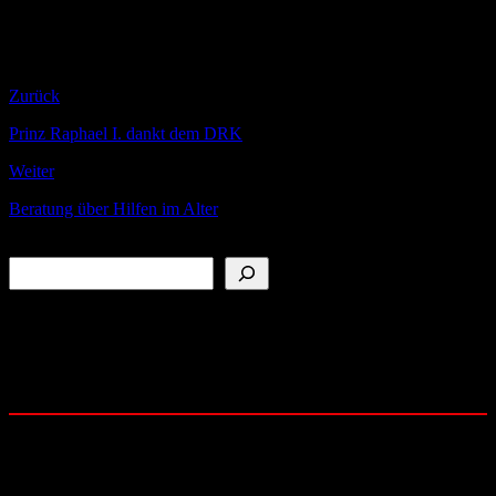
ermöglichen eine gefahrlose Erstversorung von Verletzten im
sogenannten Schwarzbereich.
Zurück
Prinz Raphael I. dankt dem DRK
Weiter
Beratung über Hilfen im Alter
Suchen
Folge uns auf:
YouTube
Instagram
Facebook
Community: