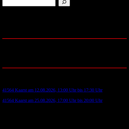
Folge uns auf:
YouTube
Instagram
Facebook
Community:
Blutspende:
41564 Kaarst am 12.08.2026, 13:00 Uhr bis 17:30 Uhr
- H.-Dietrich-Genscher-Str.1 - IKEA Kaarst
41564 Kaarst am 25.08.2026, 17:00 Uhr bis 20:00 Uhr
- Pampusstr. 4 - Kath. Pfarrzentrum Büttgen
Deutsches Rotes Kreuz
Ortsverein Kaarst-Büttgen e.V.
Bruchweg 11 - 41564 Kaarst