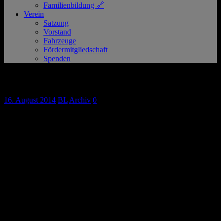
Familienbildung 🔗
Verein
Satzung
Vorstand
Fahrzeuge
Fördermitgliedschaft
Spenden
Gruppenabend Betreuungsdienst
16. August 2014
BL
Archiv
0
Es übt zusammen, was zusammen gehört. Seit 1. Juli 2014 wird die
zweite Einsatzeinheit des Rhein-Kreis Neuss von den vier
Ortsvereinen Dormagen, Kaarst-Büttgen, Korschenbroich und
Meerbusch gestellt. Neu sind die Aufgaben nicht, denn schließlich
waren alle Bereitschaften auch zuvor schon im Katastrophenschutz
tätig und sind mit der Materie vertraut.
Jetzt gilt es aber, die jeweils örtlich etablierten Abläufe auf einen
gemeinsamen Nenner zu bringen und regelmäßig zu erproben, denn
im Ernstfall muss jeder Handgriff sitzen.