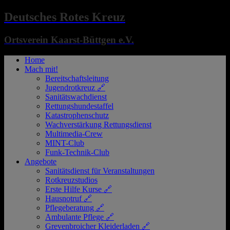
Deutsches Rotes Kreuz
Ortsverein Kaarst-Büttgen e.V.
Home
Mach mit!
Bereitschaftsleitung
Jugendrotkreuz 🔗
Sanitätswachdienst
Rettungshundestaffel
Katastrophenschutz
Wachverstärkung Rettungsdienst
Multimedia-Crew
MINT-Club
Funk-Technik-Club
Angebote
Sanitätsdienst für Veranstaltungen
Rotkreuzstudios
Erste Hilfe Kurse 🔗
Hausnotruf 🔗
Pflegeberatung 🔗
Ambulante Pflege 🔗
Grevenbroicher Kleiderladen 🔗