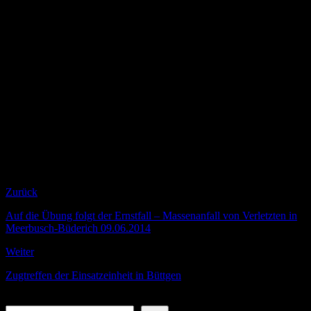
praktische
Umsetzung
ging.
Diesmal blieben die Teller noch leer und der Hunger wurde bei der
anschließenden Kammeradschaftspflege in einem benachbarten
Schnellrestaurant gestillt.
„Das nächste mal werden wir aber volle Teller haben. Auch das
gehört zur Übung dazu.“, so Emanuel Mameghani, der gemeinsam
mit Heinz Rothmann und Dennis Vorac als Zugführung die
nächsten Ausbildungstermine und Übungen plant.“Dann tragen wir
natürlich auch unsere Schürzen und Schiffchen, so wie im echten
Einsatz“.
Zurück
Auf die Übung folgt der Ernstfall – Massenanfall von Verletzten in
Meerbusch-Büderich 09.06.2014
Weiter
Zugtreffen der Einsatzeinheit in Büttgen
Suchen